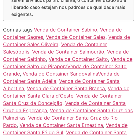
serem enviados para o cliente, o container usado só é
liberado caso estejam nos padrões de qualidade mais
exigentes.
Com as tags
Venda de Container Sabino
,
Venda de
Container Sagres
,
Venda de Container Sales
,
Venda de
Container Sales Oliveira
,
Venda de Container
Salesópolis
,
Venda de Container Salmourão
,
Venda de
Container Saltinho
,
Venda de Container Salto
,
Venda de
Container Salto de PiraporaVenda de Container Salto
Grande
,
Venda de Container SandovalinaVenda de
Container Santa Adélia
,
Venda de Container Santa
Albertina
,
Venda de Container Santa Branca
,
Venda de
Container Santa Clara d'Oeste
,
Venda de Container
Santa Cruz da Conceição
,
Venda de Container Santa
Cruz da Esperança
,
Venda de Container Santa Cruz das
Palmeiras
,
Venda de Container Santa Cruz do Rio
Pardo
,
Venda de Container Santa Ernestina
,
Venda de
Container Santa Fé do Sul
,
Venda de Container Santa