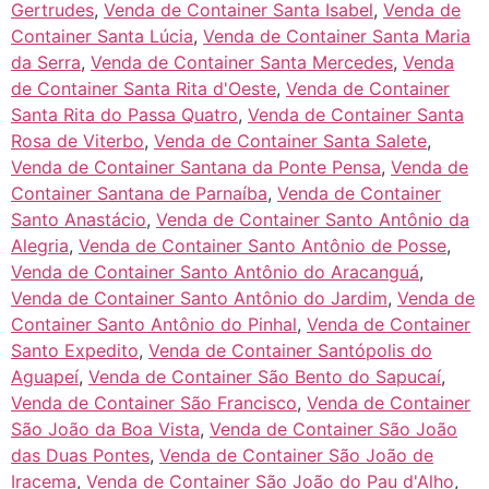
Gertrudes
,
Venda de Container Santa Isabel
,
Venda de
Container Santa Lúcia
,
Venda de Container Santa Maria
da Serra
,
Venda de Container Santa Mercedes
,
Venda
de Container Santa Rita d'Oeste
,
Venda de Container
Santa Rita do Passa Quatro
,
Venda de Container Santa
Rosa de Viterbo
,
Venda de Container Santa Salete
,
Venda de Container Santana da Ponte Pensa
,
Venda de
Container Santana de Parnaíba
,
Venda de Container
Santo Anastácio
,
Venda de Container Santo Antônio da
Alegria
,
Venda de Container Santo Antônio de Posse
,
Venda de Container Santo Antônio do Aracanguá
,
Venda de Container Santo Antônio do Jardim
,
Venda de
Container Santo Antônio do Pinhal
,
Venda de Container
Santo Expedito
,
Venda de Container Santópolis do
Aguapeí
,
Venda de Container São Bento do Sapucaí
,
Venda de Container São Francisco
,
Venda de Container
São João da Boa Vista
,
Venda de Container São João
das Duas Pontes
,
Venda de Container São João de
Iracema
,
Venda de Container São João do Pau d'Alho
,