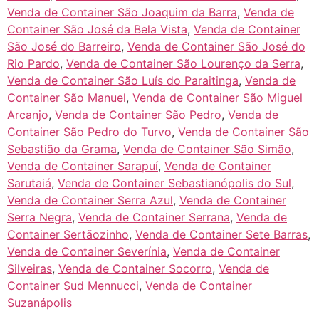
Venda de Container São Joaquim da Barra
,
Venda de
Container São José da Bela Vista
,
Venda de Container
São José do Barreiro
,
Venda de Container São José do
Rio Pardo
,
Venda de Container São Lourenço da Serra
,
Venda de Container São Luís do Paraitinga
,
Venda de
Container São Manuel
,
Venda de Container São Miguel
Arcanjo
,
Venda de Container São Pedro
,
Venda de
Container São Pedro do Turvo
,
Venda de Container São
Sebastião da Grama
,
Venda de Container São Simão
,
Venda de Container Sarapuí
,
Venda de Container
Sarutaiá
,
Venda de Container Sebastianópolis do Sul
,
Venda de Container Serra Azul
,
Venda de Container
Serra Negra
,
Venda de Container Serrana
,
Venda de
Container Sertãozinho
,
Venda de Container Sete Barras
,
Venda de Container Severínia
,
Venda de Container
Silveiras
,
Venda de Container Socorro
,
Venda de
Container Sud Mennucci
,
Venda de Container
Suzanápolis