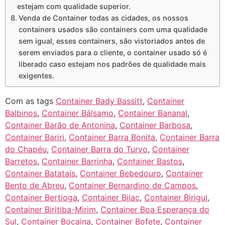
estejam com qualidade superior.
Venda de Container todas as cidades, os nossos
containers usados são containers com uma qualidade
sem igual, esses containers, são vistoriados antes de
serem enviados para o cliente, o container usado só é
liberado caso estejam nos padrões de qualidade mais
exigentes.
Com as tags
Container Bady Bassitt
,
Container
Balbinos
,
Container Bálsamo
,
Container Bananal
,
Container Barão de Antonina
,
Container Barbosa
,
Container Bariri
,
Container Barra Bonita
,
Container Barra
do Chapéu
,
Container Barra do Turvo
,
Container
Barretos
,
Container Barrinha
,
Container Bastos
,
Container Batatais
,
Container Bebedouro
,
Container
Bento de Abreu
,
Container Bernardino de Campos
,
Container Bertioga
,
Container Bilac
,
Container Birigui
,
Container Biritiba-Mirim
,
Container Boa Esperança do
Sul
,
Container Bocaina
,
Container Bofete
,
Container