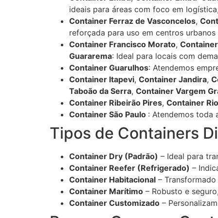
ideais para áreas com foco em logística,
Container Ferraz de Vasconcelos
,
Cont
reforçada para uso em centros urbanos
Container Francisco Morato
,
Container
Guararema
: Ideal para locais com dem
Container Guarulhos
: Atendemos empres
Container Itapevi
,
Container Jandira
,
C
Taboão da Serra
,
Container Vargem Gr
Container Ribeirão Pires
,
Container Ri
Container São Paulo
: Atendemos toda a
Tipos de Containers D
Container Dry (Padrão)
– Ideal para tr
Container Reefer (Refrigerado)
– Indic
Container Habitacional
– Transformado
Container Marítimo
– Robusto e seguro,
Container Customizado
– Personalizam