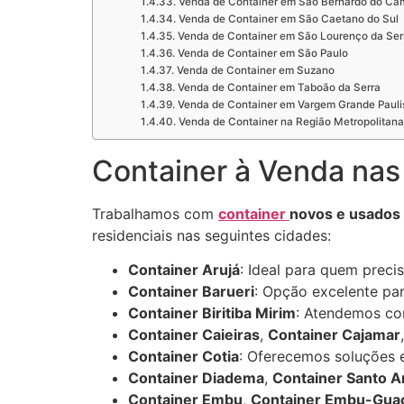
Venda de Container em São Bernardo do Ca
Venda de Container em São Caetano do Sul
Venda de Container em São Lourenço da Ser
Venda de Container em São Paulo
Venda de Container em Suzano
Venda de Container em Taboão da Serra
Venda de Container em Vargem Grande Pauli
Venda de Container na Região Metropolitana
Container à Venda nas
Trabalhamos com
container
novos e usados
residenciais nas seguintes cidades:
Container Arujá
: Ideal para quem preci
Container Barueri
: Opção excelente par
Container Biritiba Mirim
: Atendemos com
Container Caieiras
,
Container Cajamar
Container Cotia
: Oferecemos soluções e
Container Diadema
,
Container Santo A
Container Embu
,
Container Embu-Gua