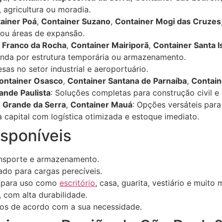
 agricultura ou moradia.
ainer Poá
,
Container Suzano
,
Container Mogi das Cruzes
 ou áreas de expansão.
 Franco da Rocha
,
Container Mairiporã
,
Container Santa I
anda por estrutura temporária ou armazenamento.
as no setor industrial e aeroportuário.
ontainer Osasco
,
Container Santana de Parnaíba
,
Contain
ande Paulista
: Soluções completas para construção civil e
o Grande da Serra
,
Container Mauá
: Opções versáteis para
 capital com logística otimizada e estoque imediato.
isponíveis
ansporte e armazenamento.
ado para cargas perecíveis.
 para uso como
escritório
, casa, guarita, vestiário e muito 
 com alta durabilidade.
os de acordo com a sua necessidade.