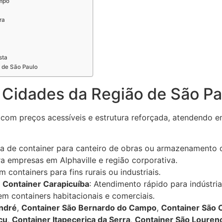
mpo
ra
sta
 de São Paulo
 Cidades da Região de São Pa
com preços acessíveis e estrutura reforçada, atendendo em
sa de container para canteiro de obras ou armazenamento d
a empresas em Alphaville e região corporativa.
 containers para fins rurais ou industriais.
,
Container Carapicuíba
: Atendimento rápido para indústri
m containers habitacionais e comerciais.
ndré
,
Container São Bernardo do Campo
,
Container São 
çu
,
Container Itapecerica da Serra
,
Container São Louren