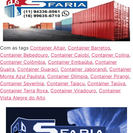
Com as tags
Container Altair
,
Container Barretos
,
Container Bebedouro
,
Container Cajobi
,
Container Colina
,
Container Colômbia
,
Container Embaúba
,
Container
Guaíra
,
Container Guaraci
,
Container Jaborandi
,
Container
Monte Azul Paulista
,
Container Olímpia
,
Container Pirangi
,
Container Severínia
,
Container Taiaçu
,
Container Taiúva
,
Container Terra Roxa
,
Container Viradouro
,
Container
Vista Alegre do Alto